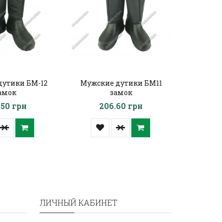
дутики БМ-12
Мужские дутики БМ11
Мужски
амок
замок
камуфл
.50 грн
206.60 грн
2
ЛИЧНЫЙ КАБИНЕТ