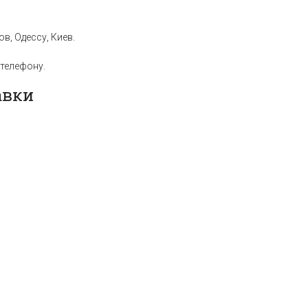
в, Одессу, Киев.
телефону.
авки