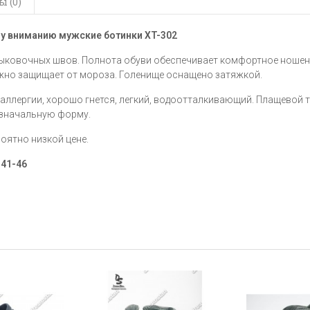
 (0)
му вниманию мужские ботинки
XT-302
тыковочных швов. Полнота обуви обеспечивает комфортное ношен
ежно защищает от мороза. Голенище оснащено затяжкой.
 аллергии, хорошо гнется, легкий, водоотталкивающий. Плащевой 
т изначальную форму.
роятно низкой цене.
ы
41-46