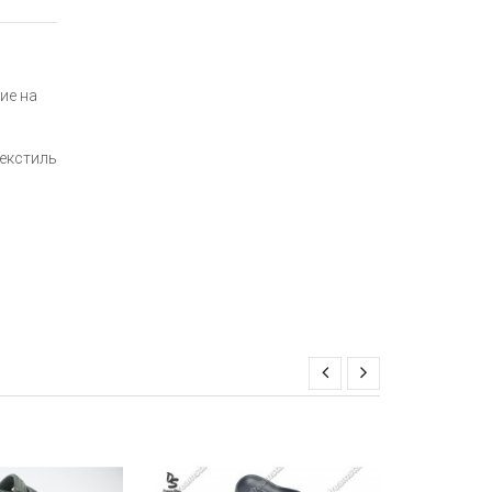
ие на
текстиль