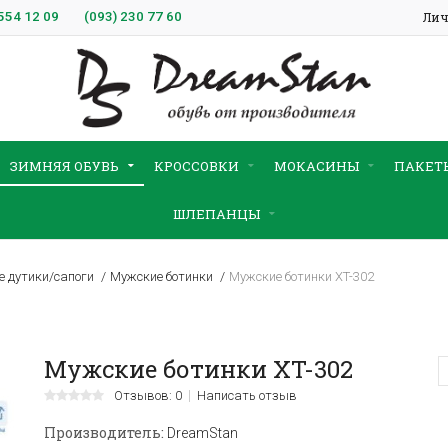
554 12 09
(093)
230 77 60
Лич
ЗИМНЯЯ ОБУВЬ
КРОССОВКИ
МОКАСИНЫ
ПАКЕТ
ШЛЕПАНЦЫ
 дутики/сапоги
Мужские ботинки
Мужские ботинки XT-302
Мужские ботинки XT-302
Отзывов: 0
Написать отзыв
Производитель:
DreamStan