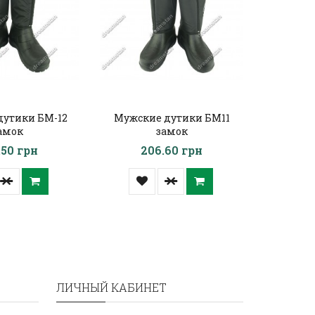
дутики БМ-12
Мужские дутики БМ11
Мужски
амок
замок
камуфл
.50 грн
206.60 грн
2
ЛИЧНЫЙ КАБИНЕТ