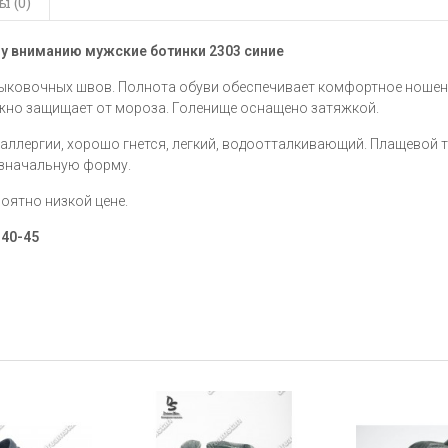
 (0)
му вниманию мужские ботинки
2303 синие
тыковочных швов. Полнота обуви обеспечивает комфортное ношен
ежно защищает от мороза. Голенище оснащено затяжкой.
 аллергии, хорошо гнется, легкий, водоотталкивающий. Плащевой 
т изначальную форму.
роятно низкой цене.
ы
40-45