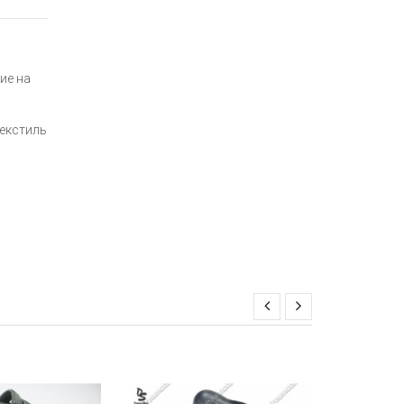
ие на
текстиль