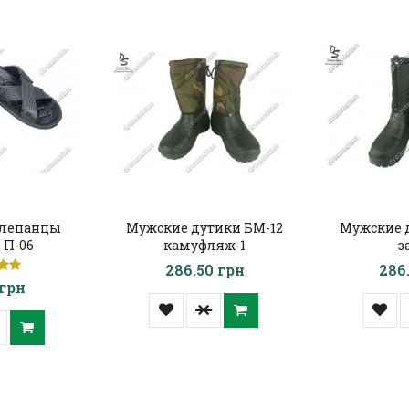
лепанцы
Мужские дутики БМ-12
Мужские 
 П-06
камуфляж-1
з
286.50 грн
286
 грн