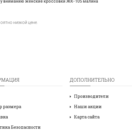
му вниманию женские кроссовки ЖК-105 малина
роятно низкой цене.
РМАЦИЯ
ДОПОЛНИТЕЛЬНО
Производители
р размера
Наши акции
авка
Карта сайта
тика Безопасности