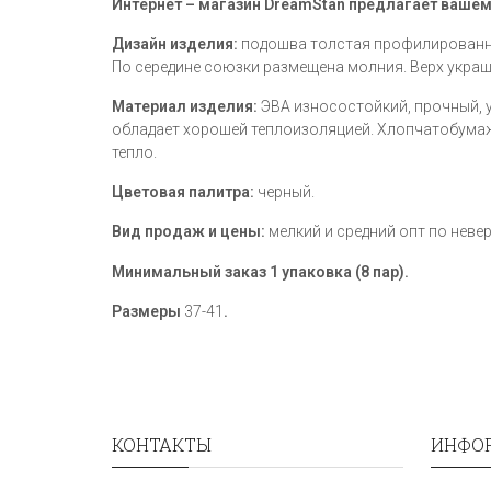
Интернет – магазин DreamStan предлагает вашем
Дизайн изделия:
подошва толстая профилированна
По середине союзки размещена молния. Верх укра
Материал изделия:
ЭВА износостойкий, прочный, у
обладает хорошей теплоизоляцией. Хлопчатобумаж
тепло.
Цветовая палитра:
черный.
Вид продаж и цены:
мелкий и средний опт по неве
Минимальный заказ 1 упаковка (8 пар).
Размеры
37-41
.
КОНТАКТЫ
ИНФО