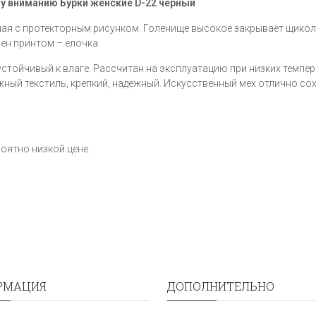
у вниманию Бурки женские D-22 черный​
я с протекторным рисунком. Голенище высокое закрывает щикол
шен принтом – елочка.
стойчивый к влаге. Рассчитан на эксплуатацию при низких темпер
ный текстиль, крепкий, надежный. Искусственный мех отлично со
роятно низкой цене.
РМАЦИЯ
ДОПОЛНИТЕЛЬНО