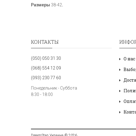
Размеры
38-42
.
КОНТАКТЫ
ИНФО
(050) 050 31 30
О нас
(068) 554 12 09
Выбо
(093) 230 77 60
Дост
Понедельник - Суббота
Поли
8:30 - 18:00
Опла
Конт
DreamStan Украина © 2026