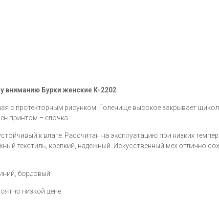
у вниманию Бурки женские К-2202
я с протекторным рисунком. Голенище высокое закрывает щикол
шен принтом – елочка.
стойчивый к влаге. Рассчитан на эксплуатацию при низких темпер
ный текстиль, крепкий, надежный. Искусственный мех отлично со
синий, бордовый
роятно низкой цене.