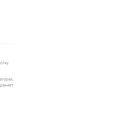
отку.
атурах,
храняет